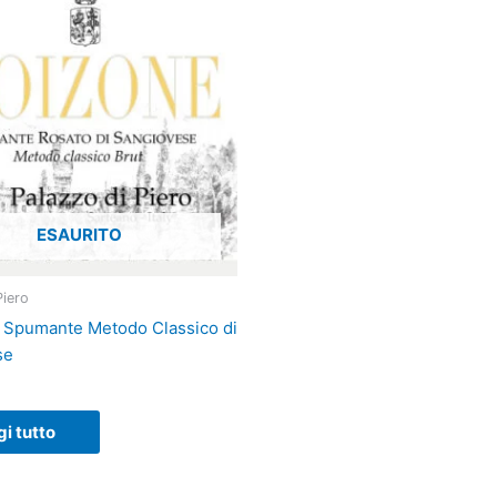
ESAURITO
Piero
 Spumante Metodo Classico di
se
i tutto