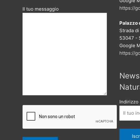
Google M
https://
Il tuo messaggio
Palazzo d
Strada di
53047 - 
Google M
https://
Newsl
Natur
Indirizzo