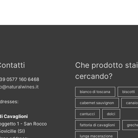
Contatti
Che prodotto stai
cercando?
39 0577 160 6468
fo@naturalwines.it
bianco di toscana
biscotti
ddresses:
cabernet sauvignon
canaio
cantucci
dolci
di Cavaglioni
oggetto 1 - San Rocco
fattoria di cavaglioni
grech
ovicille (SI)
lunga macerazione