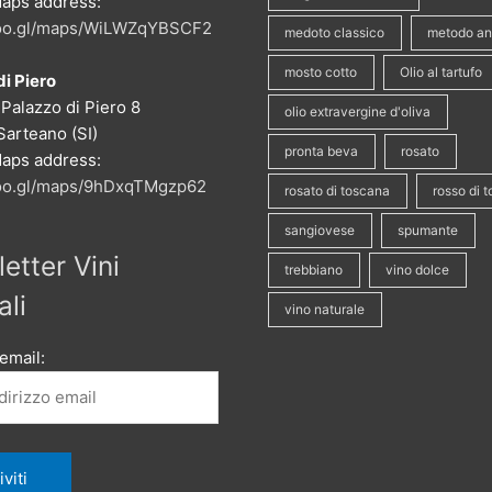
aps address:
goo.gl/maps/WiLWZqYBSCF2
medoto classico
metodo an
mosto cotto
Olio al tartufo
i Piero
 Palazzo di Piero 8
olio extravergine d'oliva
Sarteano (SI)
pronta beva
rosato
aps address:
goo.gl/maps/9hDxqTMgzp62
rosato di toscana
rosso di 
sangiovese
spumante
etter Vini
trebbiano
vino dolce
ali
vino naturale
 email: