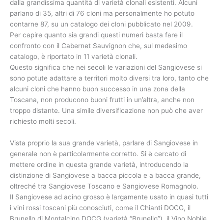
dalla grandissima quantità di varietà clonali esistenti. Alcuni
parlano di 35, altri di 76 cloni ma personalmente ho potuto
contarne 87, su un catalogo dei cloni pubblicato nel 2009.
Per capire quanto sia grandi questi numeri basta fare il
confronto con il Cabernet Sauvignon che, sul medesimo
catalogo, è riportato in 11 varietà clonali.
Questo significa che nei secoli le variazioni del Sangiovese si
sono potute adattare a territori molto diversi tra loro, tanto che
alcuni cloni che hanno buon successo in una zona della
Toscana, non producono buoni frutti in un’altra, anche non
troppo distante. Una simile diversificazione non può che aver
richiesto molti secoli.
Vista proprio la sua grande varietà, parlare di Sangiovese in
generale non è particolarmente corretto. Si è cercato di
mettere ordine in questa grande varietà, introducendo la
distinzione di Sangiovese a bacca piccola e a bacca grande,
oltreché tra Sangiovese Toscano e Sangiovese Romagnolo.
Il Sangiovese ad acino grosso è largamente usato in quasi tutti
i vini rossi toscani più conosciuti, come il Chianti DOCG, il
Brunello di Montalcino DOCG (varietà “Brunello”), il Vino Nobile