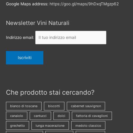
Google Maps address:
https://goo.gl/maps/9hDxqTMgzp62
Newsletter Vini Naturali
Indirizzo email:
Che prodotto stai cercando?
bianco di toscana
biscotti
cabernet sauvignon
canaiolo
cantucci
dolci
fattoria di cavaglioni
grechetto
lunga macerazione
medoto classico