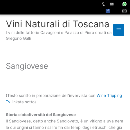
Vai
Vini Naturali di Toscana
al
Men
contenuto
I vini delle fattorie Cavaglioni e Palazzo di Piero creati da
princ
Gregorio Galli
Sangiovese
(Testo scritto in preparazione dell’invervista con
Wine Tripping
Tv
linkata sotto)
Storia e biodiversità del Sangiovese
Il Sangiovese, detto anche Sangioveto, è un vitigno a uva nera
le cui origini si fanno risalire fin dai tempi degli etruschi che già