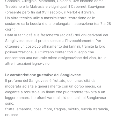
Canaiolo, Ciliegiolo, Mammolo, Colorino, uve bianche come il
Trebbiano e la Malvasia e vitigni quali il Cabernet Sauvignon
(presente però fin dal XVII secolo), il Merlot e il Syrah.
Un altra tecnica utile a massimizzare l’estrazione delle
sostanze dalla buccia è una prolungata macerazione (da 7 a 28
giorni).
Data la tannicità e la freschezza (acidità) dei vini derivanti del
Sangiovese esso si presta spesso all’invecchiamento. Per
ottenere un cospicuo affinamento dei tannini, tramite la loro
polimerizzazione, si utilizzano contenitori in legno che
consentono una naturale micro ossigenazione del vino, tra le
altre interazioni legno-vino.
Le caratteristiche gustative del Sangiovese
Il profumo del Sangiovese è fruttato, con un’acidità da
moderata ad alta e generalmente con un corpo medio, da
elegante a robusto e un finale che può tendere talvolta a un
leggero amaro. I profumi varietali più comuni nel Sangiovese
sono:
frutta: amarena, ribes, more, fragola, mirtillo, buccia d’arancia,
prugna;