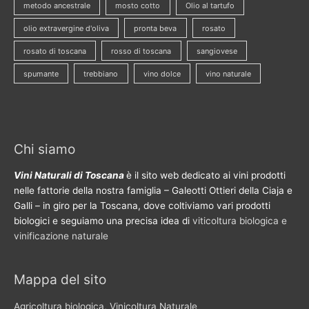
metodo ancestrale
mosto cotto
Olio al tartufo
olio extravergine d'oliva
pronta beva
rosato
rosato di toscana
rosso di toscana
sangiovese
spumante
trebbiano
vino dolce
vino naturale
Chi siamo
Vini Naturali di Toscana
è il sito web dedicato ai vini prodotti
nelle fattorie della nostra famiglia – Galeotti Ottieri della Ciaja e
Galli – in giro per la Toscana, dove coltiviamo vari prodotti
biologici e seguiamo una precisa idea di
viticoltura biologica e
vinificazione naturale
Mappa del sito
Agricoltura biologica, Vinicoltura Naturale