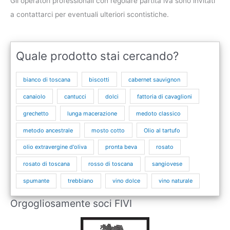
Gli operatori professionali con regolare partita iva sono invitati
a contattarci per eventuali ulteriori scontistiche.
Quale prodotto stai cercando?
bianco di toscana
biscotti
cabernet sauvignon
canaiolo
cantucci
dolci
fattoria di cavaglioni
grechetto
lunga macerazione
medoto classico
metodo ancestrale
mosto cotto
Olio al tartufo
olio extravergine d'oliva
pronta beva
rosato
rosato di toscana
rosso di toscana
sangiovese
spumante
trebbiano
vino dolce
vino naturale
Orgogliosamente soci FIVI