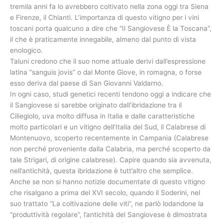
tremila anni fa lo avrebbero coltivato nella zona oggi tra Siena
e Firenze, il Chianti. L’importanza di questo vitigno per i vini
toscani porta qualcuno a dire che “Il Sangiovese È la Toscana”,
il che è praticamente innegabile, almeno dal punto di vista
enologico.
Taluni credono che il suo nome attuale derivi dall’espressione
latina “sanguis jovis” o dal Monte Giove, in romagna, o forse
esso deriva dal paese di San Giovanni Valdarno.
In ogni caso, studi genetici recenti tendono oggi a indicare che
il Sangiovese si sarebbe originato dall’ibridazione tra il
Ciliegiolo, uva molto diffusa in Italia e dalle caratteristiche
molto particolari e un vitigno dell’Italia del Sud, il Calabrese di
Montenuovo, scoperto recentemente in Campania (Calabrese
non perché proveniente dalla Calabria, ma perché scoperto da
tale Strigari, di origine calabrese). Capire quando sia avvenuta,
nell’antichità, questa ibridazione è tutt’altro che semplice.
Anche se non si hanno notizie documentate di questo vitigno
che risalgano a prima del XVI secolo, quando il Soderini, nel
suo trattato “La coltivazione delle viti”, ne parlò lodandone la
“produttività regolare”, l’antichità del Sangiovese è dimostrata