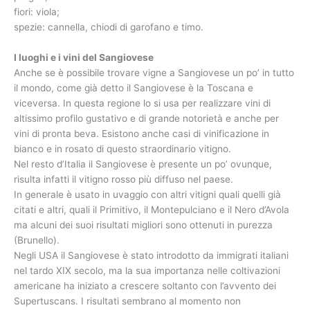
fiori: viola;
spezie: cannella, chiodi di garofano e timo.
I luoghi e i vini del Sangiovese
Anche se è possibile trovare vigne a Sangiovese un po’ in tutto
il mondo, come già detto il Sangiovese è la Toscana e
viceversa. In questa regione lo si usa per realizzare vini di
altissimo profilo gustativo e di grande notorietà e anche per
vini di pronta beva. Esistono anche casi di vinificazione in
bianco e in rosato di questo straordinario vitigno.
Nel resto d’Italia il Sangiovese è presente un po’ ovunque,
risulta infatti il vitigno rosso più diffuso nel paese.
In generale è usato in uvaggio con altri vitigni quali quelli già
citati e altri, quali il Primitivo, il Montepulciano e il Nero d’Avola
ma alcuni dei suoi risultati migliori sono ottenuti in purezza
(Brunello).
Negli USA il Sangiovese è stato introdotto da immigrati italiani
nel tardo XIX secolo, ma la sua importanza nelle coltivazioni
americane ha iniziato a crescere soltanto con l’avvento dei
Supertuscans. I risultati sembrano al momento non