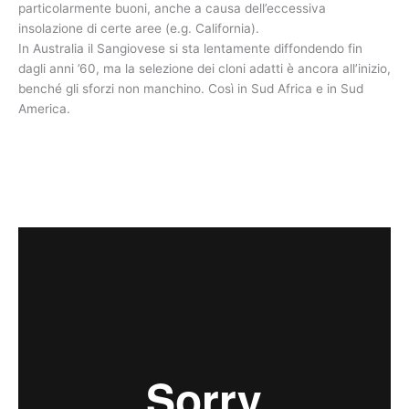
particolarmente buoni, anche a causa dell’eccessiva
insolazione di certe aree (e.g. California).
In Australia il Sangiovese si sta lentamente diffondendo fin
dagli anni ’60, ma la selezione dei cloni adatti è ancora all’inizio,
benché gli sforzi non manchino. Così in Sud Africa e in Sud
America.