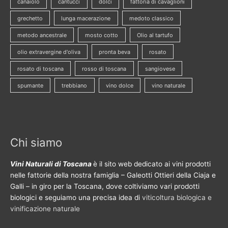
canaiolo
cantucci
dolci
fattoria di cavaglioni
grechetto
lunga macerazione
medoto classico
metodo ancestrale
mosto cotto
Olio al tartufo
olio extravergine d'oliva
pronta beva
rosato
rosato di toscana
rosso di toscana
sangiovese
spumante
trebbiano
vino dolce
vino naturale
Chi siamo
Vini Naturali di Toscana
è il sito web dedicato ai vini prodotti
nelle fattorie della nostra famiglia – Galeotti Ottieri della Ciaja e
Galli – in giro per la Toscana, dove coltiviamo vari prodotti
biologici e seguiamo una precisa idea di
viticoltura biologica e
vinificazione naturale