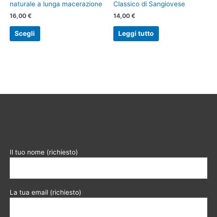
naturale a lunga macerazione
Classico di Sangiovese
16,00
€
14,00
€
Questo
Scegli
Leggi tutto
prodotto
ha
più
varianti.
Le
opzioni
possono
essere
scelte
nella
pagina
Il tuo nome (richiesto)
del
prodotto
La tua email (richiesto)