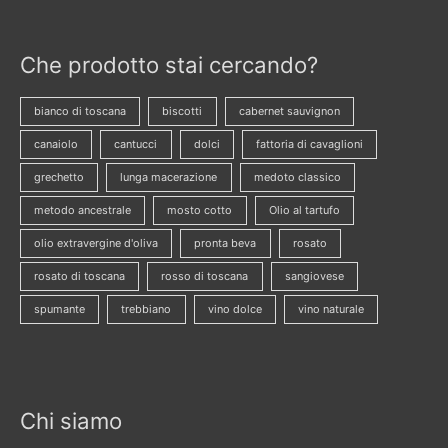
Che prodotto stai cercando?
bianco di toscana
biscotti
cabernet sauvignon
canaiolo
cantucci
dolci
fattoria di cavaglioni
grechetto
lunga macerazione
medoto classico
metodo ancestrale
mosto cotto
Olio al tartufo
olio extravergine d'oliva
pronta beva
rosato
rosato di toscana
rosso di toscana
sangiovese
spumante
trebbiano
vino dolce
vino naturale
Chi siamo