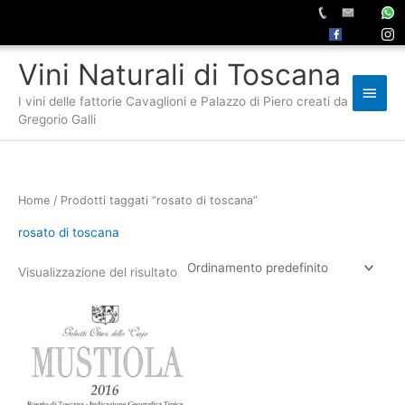
Vai
Vini Naturali di Toscana
al
Men
contenuto
I vini delle fattorie Cavaglioni e Palazzo di Piero creati da
princ
Gregorio Galli
Home
/ Prodotti taggati “rosato di toscana”
rosato di toscana
Visualizzazione del risultato