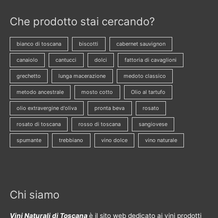
Che prodotto stai cercando?
bianco di toscana
biscotti
cabernet sauvignon
canaiolo
cantucci
dolci
fattoria di cavaglioni
grechetto
lunga macerazione
medoto classico
metodo ancestrale
mosto cotto
Olio al tartufo
olio extravergine d'oliva
pronta beva
rosato
rosato di toscana
rosso di toscana
sangiovese
spumante
trebbiano
vino dolce
vino naturale
Chi siamo
Vini Naturali di Toscana
è il sito web dedicato ai vini prodotti