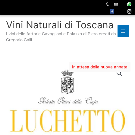
Vai
Vini Naturali di Toscana
al
Men
contenuto
I vini delle fattorie Cavaglioni e Palazzo di Piero creati da
princ
Gregorio Galli
In attesa della nuova annata