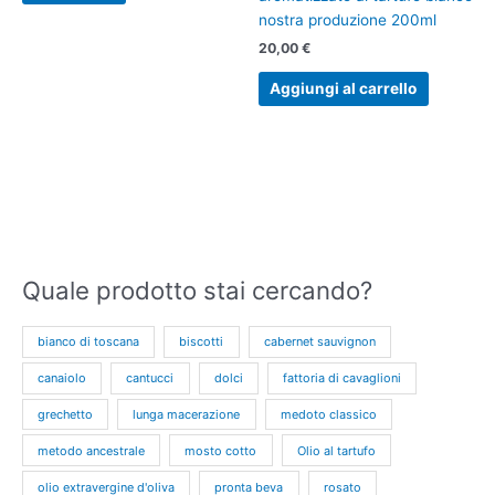
nostra produzione 200ml
20,00
€
Aggiungi al carrello
Quale prodotto stai cercando?
bianco di toscana
biscotti
cabernet sauvignon
canaiolo
cantucci
dolci
fattoria di cavaglioni
grechetto
lunga macerazione
medoto classico
metodo ancestrale
mosto cotto
Olio al tartufo
olio extravergine d'oliva
pronta beva
rosato