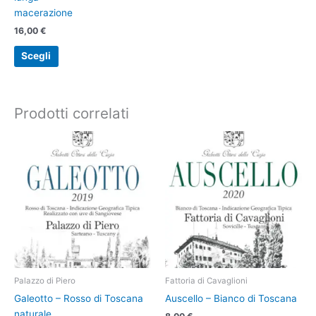
macerazione
16,00
€
Questo
Scegli
prodotto
ha
più
varianti.
Prodotti correlati
Le
opzioni
possono
essere
scelte
nella
pagina
del
prodotto
Palazzo di Piero
Fattoria di Cavaglioni
Galeotto – Rosso di Toscana
Auscello – Bianco di Toscana
naturale