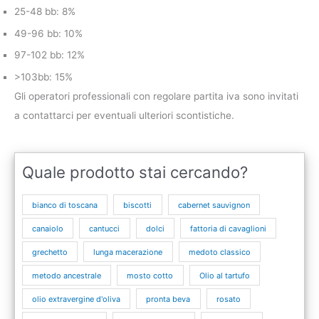
25-48 bb: 8%
49-96 bb: 10%
97-102 bb: 12%
>103bb: 15%
Gli operatori professionali con regolare partita iva sono invitati
a contattarci per eventuali ulteriori scontistiche.
Quale prodotto stai cercando?
bianco di toscana
biscotti
cabernet sauvignon
canaiolo
cantucci
dolci
fattoria di cavaglioni
grechetto
lunga macerazione
medoto classico
metodo ancestrale
mosto cotto
Olio al tartufo
olio extravergine d'oliva
pronta beva
rosato