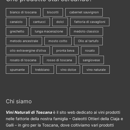
bianco di toscana
biscotti
cabernet sauvignon
canaiolo
cantucci
dolci
fattoria di cavaglioni
grechetto
lunga macerazione
medoto classico
metodo ancestrale
mosto cotto
Olio al tartufo
olio extravergine d'oliva
pronta beva
rosato
rosato di toscana
rosso di toscana
sangiovese
spumante
trebbiano
vino dolce
vino naturale
Chi siamo
Vini Naturali di Toscana
è il sito web dedicato ai vini prodotti
nelle fattorie della nostra famiglia – Galeotti Ottieri della Ciaja e
Galli – in giro per la Toscana, dove coltiviamo vari prodotti