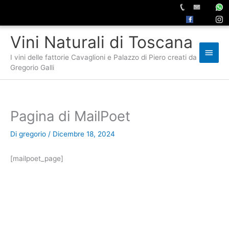
Vai
Vini Naturali di Toscana
al
Men
contenuto
I vini delle fattorie Cavaglioni e Palazzo di Piero creati da
princ
Gregorio Galli
Pagina di MailPoet
Di
gregorio
/
Dicembre 18, 2024
[mailpoet_page]